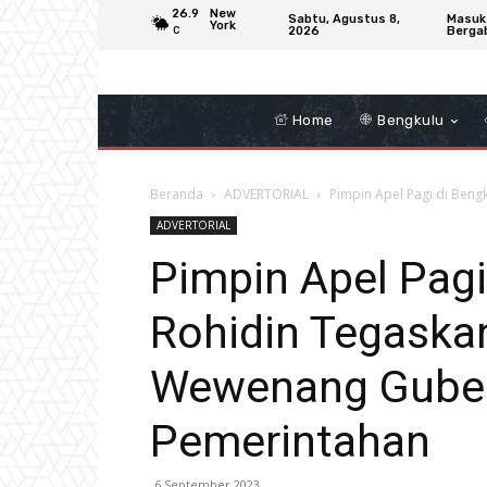
26.9
New
Sabtu, Agustus 8,
Masuk
York
2026
Berga
C
Home
Bengkulu
Beranda
ADVERTORIAL
Pimpin Apel Pagi di Beng
ADVERTORIAL
Pimpin Apel Pagi
Rohidin Tegaska
Wewenang Guber
Pemerintahan
6 September 2023