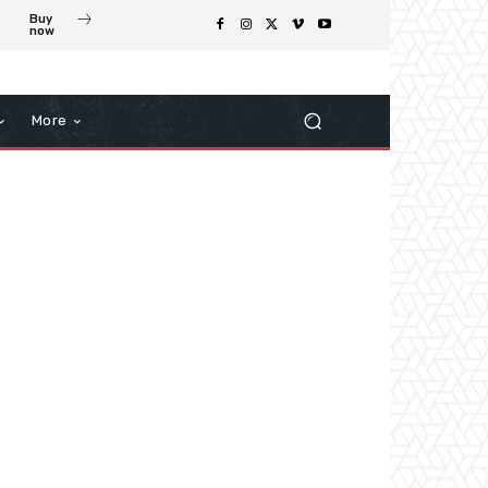
Buy
now
More