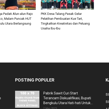
a Padati Alun-alun Rajo
PKK Desa Talang Pasak Gelar
ko, Malam Puncak HUT
Pelatihan Pembuatan Kue Tart,
ulu Utara Berlangsung
Tingkatkan Kreativitas dan Peluang
Usaha Ibu-Ibu
POSTING POPULER
K
Pabrik Sawit Curi Start
B
p
Terancam Diskualifikasi, Bupati
B
Bengkulu Utara Hati-hati Untuk...
2 Mei 2025
A