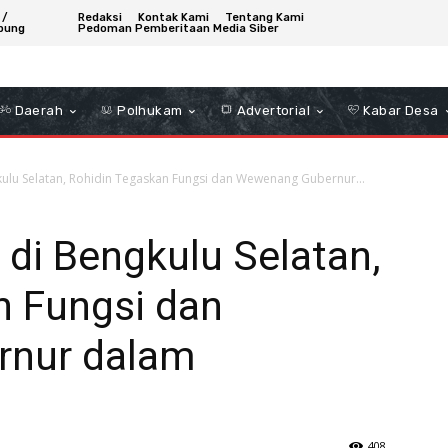
 /
Redaksi
Kontak Kami
Tentang Kami
bung
Pedoman Pemberitaan Media Siber
Daerah
Polhukam
Advertorial
Kabar Desa
kulu Selatan, Rohidin Tegaskan Fungsi dan Wewenang Gubernur...
 di Bengkulu Selatan,
n Fungsi dan
nur dalam
408