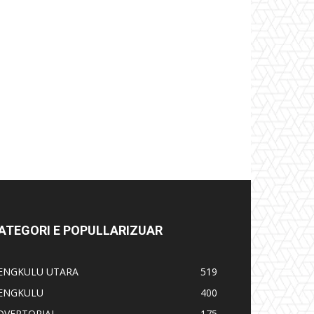
ATEGORI E POPULLARIZUAR
ENGKULU UTARA
519
ENGKULU
400
DVERTORIAL
175