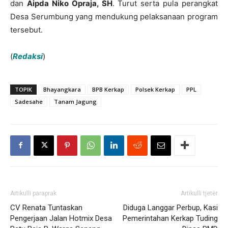
dan
Aipda Niko Opraja, SH
. Turut serta pula perangkat
Desa Serumbung yang mendukung pelaksanaan program
tersebut.
(
Redaksi
)
TOPIK
Bhayangkara
BPB Kerkap
Polsek Kerkap
PPL
Sadesahe
Tanam Jagung
Artikulli paraprak
Artikulli tjetër
CV Renata Tuntaskan
Diduga Langgar Perbup, Kasi
Pengerjaan Jalan Hotmix Desa
Pemerintahan Kerkap Tuding