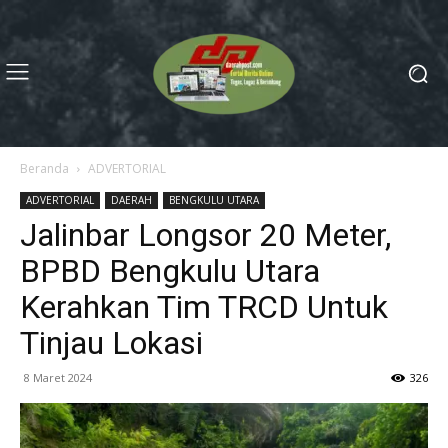
Beranda
ADVERTORIAL
ADVERTORIAL
DAERAH
BENGKULU UTARA
Jalinbar Longsor 20 Meter,
BPBD Bengkulu Utara
Kerahkan Tim TRCD Untuk
Tinjau Lokasi
8 Maret 2024
326