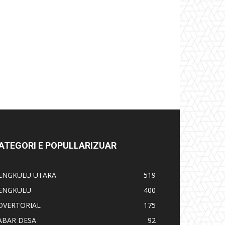
ATEGORI E POPULLARIZUAR
ENGKULU UTARA
519
ENGKULU
400
DVERTORIAL
175
ABAR DESA
92