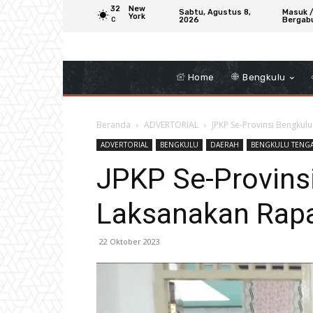
32
New
Sabtu, Agustus 8,
Masuk 
York
2026
Bergab
C
Home
Bengkulu
Beranda
ADVERTORIAL
JPKP Se-Provinsi Bengkul
ADVERTORIAL
BENGKULU
DAERAH
BENGKULU TENG
JPKP Se-Provins
Laksanakan Rapa
22 Oktober 2023