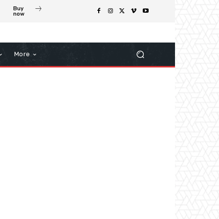
Buy
now
More