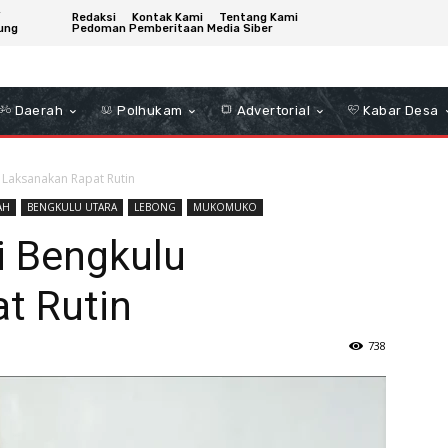
/
Redaksi
Kontak Kami
Tentang Kami
ung
Pedoman Pemberitaan Media Siber
Daerah
Polhukam
Advertorial
Kabar Desa
u Laksanakan Rapat Rutin
AH
BENGKULU UTARA
LEBONG
MUKOMUKO
i Bengkulu
t Rutin
738