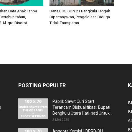
akan Data Anak Tanpa
Dana BOS SDN 21 Bengkulu Tengah
Bertahun-tahun,
Dipertanyakan, Pengelolaan Diduga
 Al Iqro Disorot
Tidak Transparan
POSTING POPULER
K
Pabrik Sawit Curi Start
B
p
Terancam Diskualifikasi, Bupati
B
Bengkulu Utara Hati-hati Untuk...
2 Mei 2025
A
K
Anggota Komisi II DPRD-BU