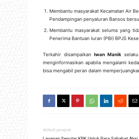
Membantu masyarakat Kecamatan Air Be
Pendampingan penyaluran Bansos bersum
Membantu masyarakat seluma yang tid
Penerima Bantuan Iuran (PBI) BPJS Kese
Terkahir disampaikan
Iwan Manik
selaku
menginformasikan apabila mengalami kedal
bisa mengabil peran dalam memperjuangkan 
Artikulli paraprak
Layanan Seputar KPK Untuk Para Sahabat Aksi