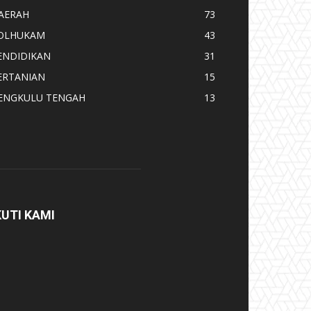
AERAH
73
OLHUKAM
43
ENDIDIKAN
31
ERTANIAN
15
ENGKULU TENGAH
13
KUTI KAMI