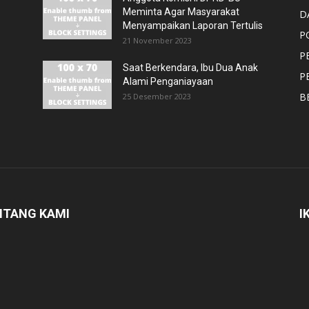
Meminta Agar Masyarakat
D
Menyampaikan Laporan Tertulis
P
21 November 2023
P
Saat Berkendara, Ibu Dua Anak
P
Alami Penganiayaan
B
25 Desember 2023
NTANG KAMI
I