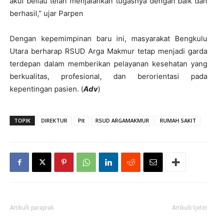
akui beliau telah menjalankan tugasnya dengan baik dan
berhasil,” ujar Parpen
Dengan kepemimpinan baru ini, masyarakat Bengkulu
Utara berharap RSUD Arga Makmur tetap menjadi garda
terdepan dalam memberikan pelayanan kesehatan yang
berkualitas, profesional, dan berorientasi pada
kepentingan pasien. (
Adv
)
TOPIK
DIREKTUR
Plt
RSUD ARGAMAKMUR
RUMAH SAKIT
Artikulli paraprak
Artikulli tjetër