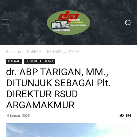
Beranda
DAERAH
BENGKULU UTARA
DAERAH
BENGKULU UTARA
dr. ABP TARIGAN, MM.,
DITUNJUK SEBAGAI Plt.
DIREKTUR RSUD
ARGAMAKMUR
9 Januari 2025
154