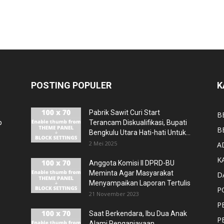
POSTING POPULER
K
Pabrik Sawit Curi Start
B
p
Terancam Diskualifikasi, Bupati
B
Bengkulu Utara Hati-hati Untuk...
2 Mei 2025
A
K
Anggota Komisi II DPRD-BU
Meminta Agar Masyarakat
D
Menyampaikan Laporan Tertulis
P
21 November 2023
P
Saat Berkendara, Ibu Dua Anak
P
Alami Penganiayaan