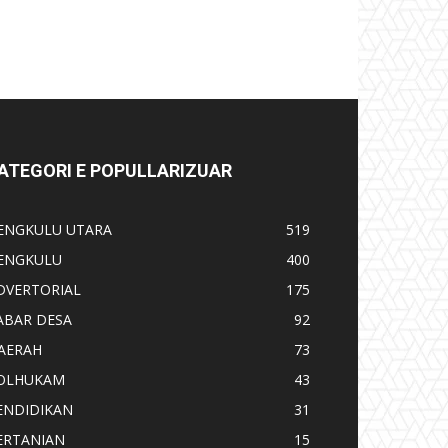
ATEGORI E POPULLARIZUAR
ENGKULU UTARA
519
ENGKULU
400
DVERTORIAL
175
ABAR DESA
92
AERAH
73
OLHUKAM
43
ENDIDIKAN
31
ERTANIAN
15