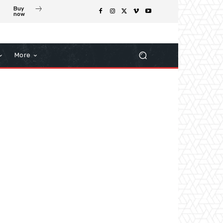
Buy
now
More