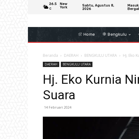
26.5
New
Sabtu, Agustus 8,
Masuk
York
2026
Berga
C
Home
Bengkulu
Beranda
DAERAH
BENGKULU UTARA
Hj. Eko K
DAERAH
BENGKULU UTARA
Hj. Eko Kurnia N
Suara
14 Februari 2024