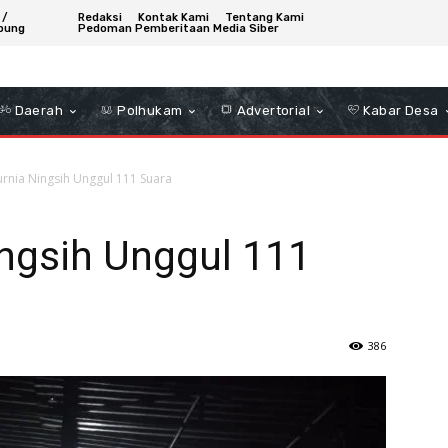
 /
Redaksi
Kontak Kami
Tentang Kami
bung
Pedoman Pemberitaan Media Siber
Daerah
Polhukam
Advertorial
Kabar Desa
urnia Ningsih Unggul 111 Suara
ingsih Unggul 111
386