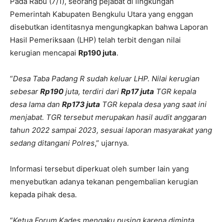
Pada Rabu (7/1), seorang pejabat di lingkungan
Pemerintah Kabupaten Bengkulu Utara yang enggan
disebutkan identitasnya mengungkapkan bahwa Laporan
Hasil Pemeriksaan (LHP) telah terbit dengan nilai
kerugian mencapai
Rp190 juta
.
“
Desa Taba Padang R sudah keluar LHP. Nilai kerugian
sebesar
Rp190
juta, terdiri dari
Rp17 juta
TGR kepala
desa lama dan
Rp173 juta
TGR kepala desa yang saat ini
menjabat. TGR tersebut merupakan hasil audit anggaran
tahun 2022 sampai 2023, sesuai laporan masyarakat yang
sedang ditangani Polres
,” ujarnya.
Informasi tersebut diperkuat oleh sumber lain yang
menyebutkan adanya tekanan pengembalian kerugian
kepada pihak desa.
“
Ketua Forum Kades mengaku pusing karena diminta