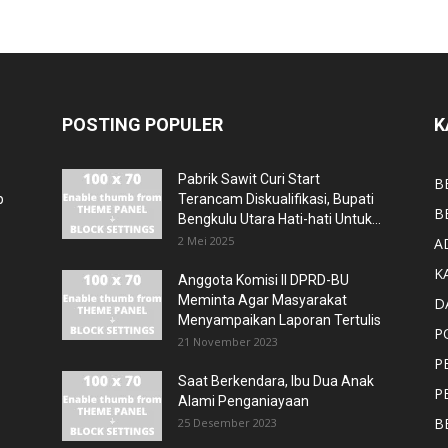
POSTING POPULER
K
Pabrik Sawit Curi Start
B
p
Terancam Diskualifikasi, Bupati
B
Bengkulu Utara Hati-hati Untuk...
2 Mei 2025
A
K
Anggota Komisi II DPRD-BU
Meminta Agar Masyarakat
D
Menyampaikan Laporan Tertulis
P
21 November 2023
P
Saat Berkendara, Ibu Dua Anak
P
Alami Penganiayaan
B
25 Desember 2023