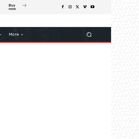
Buy
now
More