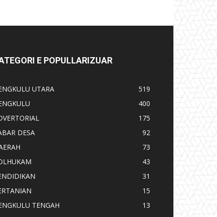
ATEGORI E POPULLARIZUAR
ENGKULU UTARA
519
ENGKULU
400
DVERTORIAL
175
ABAR DESA
92
AERAH
73
OLHUKAM
43
ENDIDIKAN
31
ERTANIAN
15
ENGKULU TENGAH
13