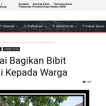
 /
Redaksi
Kontak Kami
Tentang Kami
bung
Pedoman Pemberitaan Media Siber
Daerah
Polhukam
Advertorial
Kabar Desa
an Bibit Terong Dan Cabai Kepada Warga
A
KABAR DESA
i Bagikan Bibit
i Kepada Warga
547