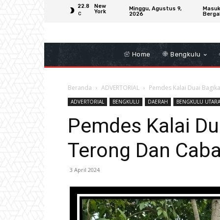
22.8
New
Minggu, Agustus 9,
Masuk
York
2026
Berga
C
Home
Bengkulu
Beranda
ADVERTORIAL
Pemdes Kalai Duai Bagik
ADVERTORIAL
BENGKULU
DAERAH
BENGKULU UTAR
Pemdes Kalai Dua
Terong Dan Caba
3 April 2024