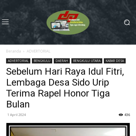
Beranda
ADVERTORIAL
ADVERTORIAL
BENGKULU
DAERAH
BENGKULU UTARA
KABAR DESA
Sebelum Hari Raya Idul Fitri,
Lembaga Desa Sido Urip
Terima Rapel Honor Tiga
Bulan
1 April 2024
436