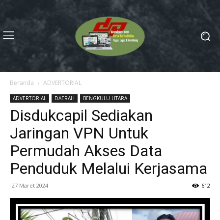
Beranda
ADVERTORIAL
ADVERTORIAL
DAERAH
BENGKULU UTARA
Disdukcapil Sediakan
Jaringan VPN Untuk
Permudah Akses Data
Penduduk Melalui Kerjasama
27 Maret 2024
612