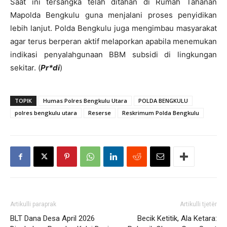
Saat ini tersangka telah ditahan di Rumah Tahanan
Mapolda Bengkulu guna menjalani proses penyidikan
lebih lanjut. Polda Bengkulu juga mengimbau masyarakat
agar terus berperan aktif melaporkan apabila menemukan
indikasi penyalahgunaan BBM subsidi di lingkungan
sekitar. (
Pr*di
)
TOPIK
Humas Polres Bengkulu Utara
POLDA BENGKULU
polres bengkulu utara
Reserse
Reskrimum Polda Bengkulu
Artikulli paraprak
Artikulli tjetër
BLT Dana Desa April 2026
Becik Ketitik, Ala Ketara: