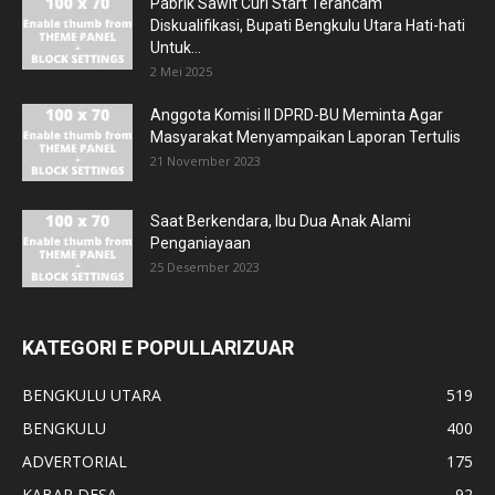
Pabrik Sawit Curi Start Terancam
Diskualifikasi, Bupati Bengkulu Utara Hati-hati
Untuk...
2 Mei 2025
Anggota Komisi II DPRD-BU Meminta Agar
Masyarakat Menyampaikan Laporan Tertulis
21 November 2023
Saat Berkendara, Ibu Dua Anak Alami
Penganiayaan
25 Desember 2023
KATEGORI E POPULLARIZUAR
BENGKULU UTARA
519
BENGKULU
400
ADVERTORIAL
175
KABAR DESA
92