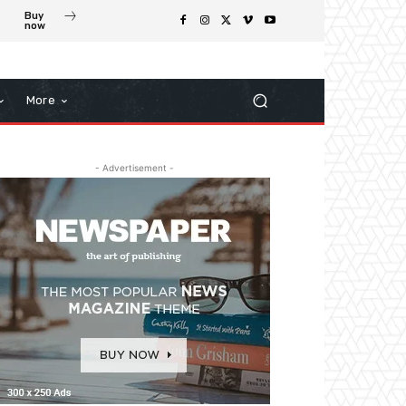
Buy
now
More
- Advertisement -