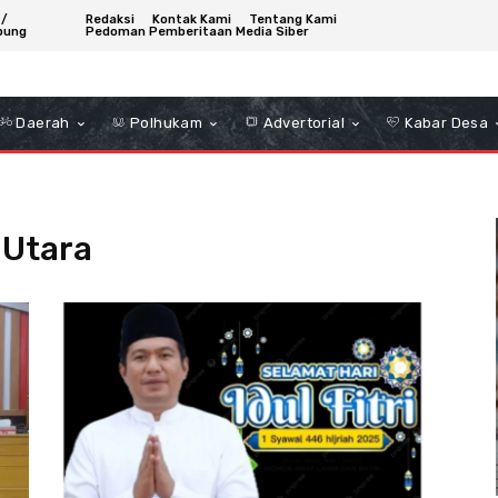
 /
Redaksi
Kontak Kami
Tentang Kami
bung
Pedoman Pemberitaan Media Siber
Daerah
Polhukam
Advertorial
Kabar Desa
 Utara