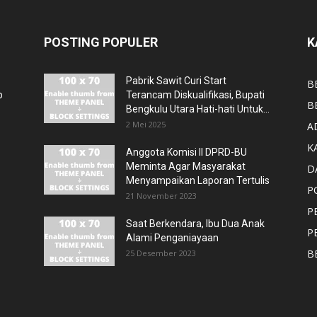
POSTING POPULER
K
Pabrik Sawit Curi Start
B
p
Terancam Diskualifikasi, Bupati
B
Bengkulu Utara Hati-hati Untuk...
2 Mei 2025
A
K
Anggota Komisi II DPRD-BU
Meminta Agar Masyarakat
D
Menyampaikan Laporan Tertulis
P
21 November 2023
P
Saat Berkendara, Ibu Dua Anak
P
Alami Penganiayaan
B
25 Desember 2023