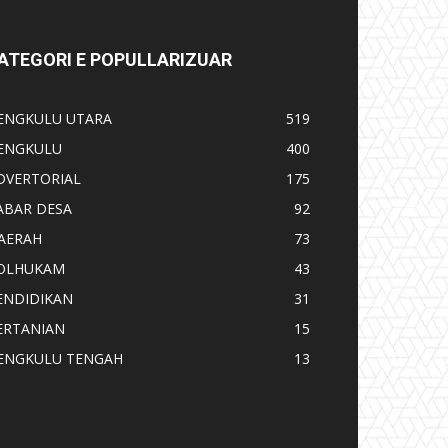
ATEGORI E POPULLARIZUAR
ENGKULU UTARA
519
ENGKULU
400
DVERTORIAL
175
ABAR DESA
92
AERAH
73
OLHUKAM
43
ENDIDIKAN
31
ERTANIAN
15
ENGKULU TENGAH
13