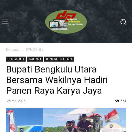
Beranda
BENGKULU
BENGKULU
DAERAH
BENGKULU UTARA
Bupati Bengkulu Utara
Bersama Wakilnya Hadiri
Panen Raya Karya Jaya
25 Mei 2025
364