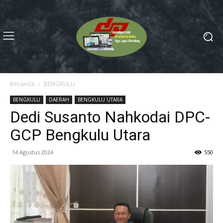
Beranda
BENGKULU
BENGKULU
DAERAH
BENGKULU UTARA
Dedi Susanto Nahkodai DPC-
GCP Bengkulu Utara
14 Agustus 2024
550