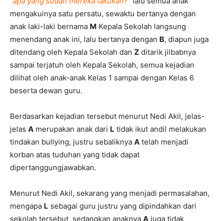
“
apa yang sudah mereka lakukan?
” lalu semua anak
mengakuinya satu persatu, sewaktu bertanya dengan
anak laki-laki bernama
M
Kepala Sekolah langsung
menendang anak ini, lalu bertanya dengan
B
, diapun juga
ditendang oleh Kepala Sekolah dan
Z
ditarik jilbabnya
sampai terjatuh oleh Kepala Sekolah, semua kejadian
dilihat oleh anak-anak Kelas 1 sampai dengan Kelas 6
beserta dewan guru.
Berdasarkan kejadian tersebut menurut Nedi Akil, jelas-
jelas
A
merupakan anak dari
L
tidak ikut andil melakukan
tindakan bullying, justru sebaliknya
A
telah menjadi
korban atas tuduhan yang tidak dapat
dipertanggungjawabkan.
Menurut Nedi Akil, sekarang yang menjadi permasalahan,
mengapa
L
sebagai guru justru yang dipindahkan dari
sekolah tersebut, sedangkan anaknya
A
juga tidak