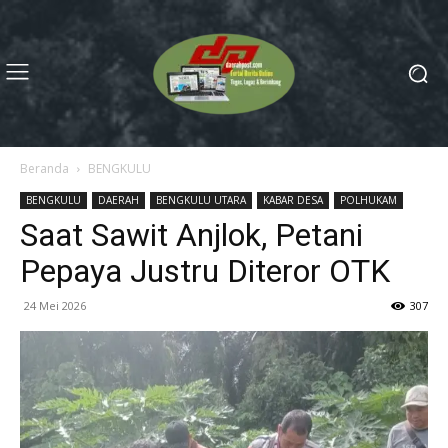
Beranda
BENGKULU
BENGKULU
DAERAH
BENGKULU UTARA
KABAR DESA
POLHUKAM
Saat Sawit Anjlok, Petani
Pepaya Justru Diteror OTK
24 Mei 2026
307