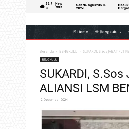
32.7
New
Sabtu, Agustus 8,
Masuk
York
2026
Berga
C
Home
Bengkulu
Beranda
BENGKULU
SUKARDI, S.Sos JABAT PLT 
BENGKULU
SUKARDI, S.Sos
ALIANSI LSM B
2 Desember 2024