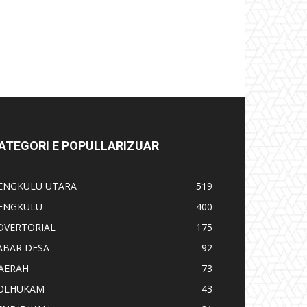
ATEGORI E POPULLARIZUAR
ENGKULU UTARA
519
ENGKULU
400
DVERTORIAL
175
ABAR DESA
92
AERAH
73
OLHUKAM
43