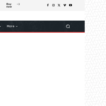
Buy
now
More