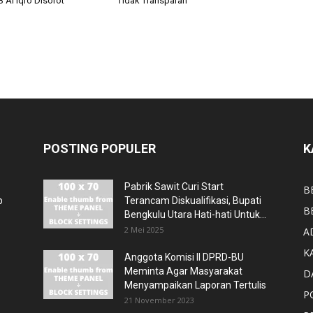
 Al Iqro Disorot
Tidak Transparan
POSTING POPULER
K
Pabrik Sawit Curi Start
B
p
Terancam Diskualifikasi, Bupati
B
Bengkulu Utara Hati-hati Untuk...
2 Mei 2025
A
K
Anggota Komisi II DPRD-BU
Meminta Agar Masyarakat
D
Menyampaikan Laporan Tertulis
P
21 November 2023