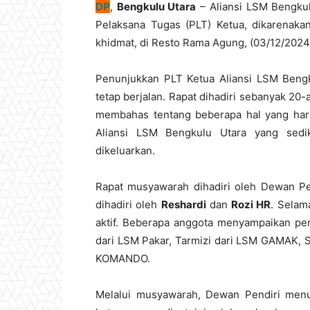
DP
,
Bengkulu Utara
– Aliansi LSM Bengku
Pelaksana Tugas (PLT) Ketua, dikarenakan
khidmat, di Resto Rama Agung, (03/12/2024
Penunjukkan PLT Ketua Aliansi LSM Bengku
tetap berjalan. Rapat dihadiri sebanyak 20-
membahas tentang beberapa hal yang haru
Aliansi LSM Bengkulu Utara yang sedi
dikeluarkan.
Rapat musyawarah dihadiri oleh Dewan Pe
dihadiri oleh
Reshardi
dan
Rozi HR
. Selam
aktif. Beberapa anggota menyampaikan pen
dari LSM Pakar, Tarmizi dari LSM GAMAK, 
KOMANDO.
Melalui musyawarah, Dewan Pendiri menu