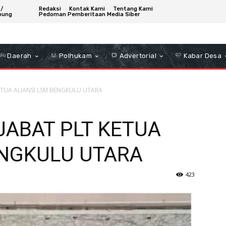
 /
Redaksi
Kontak Kami
Tentang Kami
bung
Pedoman Pemberitaan Media Siber
Daerah
Polhukam
Advertorial
Kabar Desa
KETUA ALIANSI LSM BENGKULU UTARA
 JABAT PLT KETUA
ENGKULU UTARA
423