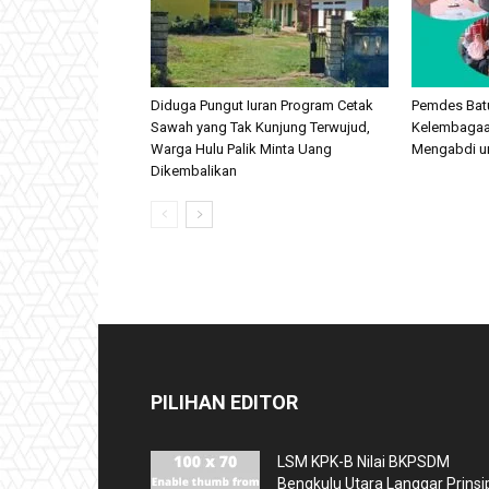
Diduga Pungut Iuran Program Cetak
Pemdes Batu
Sawah yang Tak Kunjung Terwujud,
Kelembagaan
Warga Hulu Palik Minta Uang
Mengabdi u
Dikembalikan
PILIHAN EDITOR
LSM KPK-B Nilai BKPSDM
Bengkulu Utara Langgar Prinsi