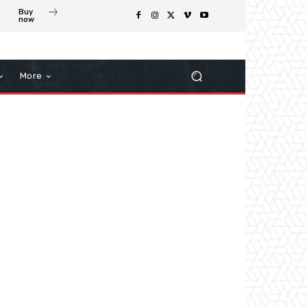
Buy
now
More