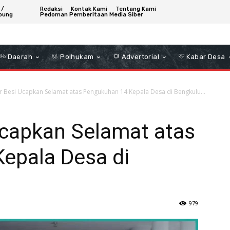
 /
Redaksi
Kontak Kami
Tentang Kami
bung
Pedoman Pemberitaan Media Siber
Daerah
Polhukam
Advertorial
Kabar Desa
r Besi Ucapkan Selamat atas Pengukuhan 14 Kepala Desa di Bengkulu...
Ucapkan Selamat atas
epala Desa di
979