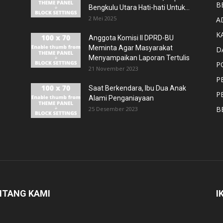
B
Bengkulu Utara Hati-hati Untuk...
2 Mei 2025
A
K
Anggota Komisi II DPRD-BU
Meminta Agar Masyarakat
D
Menyampaikan Laporan Tertulis
P
21 November 2023
P
Saat Berkendara, Ibu Dua Anak
P
Alami Penganiayaan
B
25 Desember 2023
NTANG KAMI
I