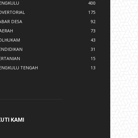
ENGKULU
400
DVERTORIAL
175
ABAR DESA
92
AERAH
73
OLHUKAM
43
ENDIDIKAN
31
ERTANIAN
15
ENGKULU TENGAH
13
KUTI KAMI