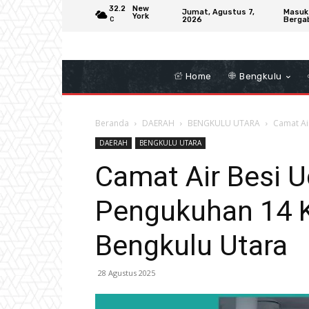
32.2
New
Jumat, Agustus 7,
Masuk
York
2026
Berga
C
Home
Bengkulu
Beranda
DAERAH
BENGKULU UTARA
Camat Ai
DAERAH
BENGKULU UTARA
Camat Air Besi 
Pengukuhan 14 K
Bengkulu Utara
28 Agustus 2025