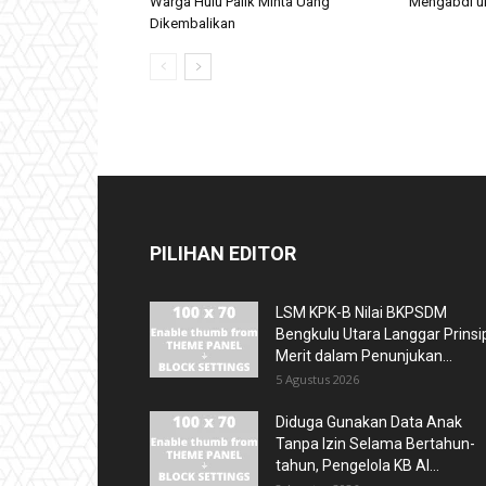
Warga Hulu Palik Minta Uang
Mengabdi u
Dikembalikan
PILIHAN EDITOR
LSM KPK-B Nilai BKPSDM
Bengkulu Utara Langgar Prinsi
Merit dalam Penunjukan...
5 Agustus 2026
Diduga Gunakan Data Anak
Tanpa Izin Selama Bertahun-
tahun, Pengelola KB Al...