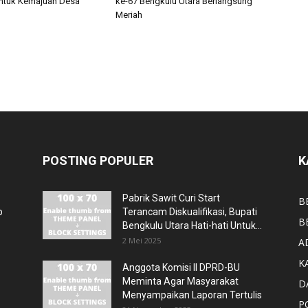
ntuk Kemajuan Desa
ke-67 Bengkulu Utara Berlangsung
Meriah
POSTING POPULER
K
Pabrik Sawit Curi Start
B
p
Terancam Diskualifikasi, Bupati
B
Bengkulu Utara Hati-hati Untuk...
2 Mei 2025
A
K
Anggota Komisi II DPRD-BU
Meminta Agar Masyarakat
D
Menyampaikan Laporan Tertulis
P