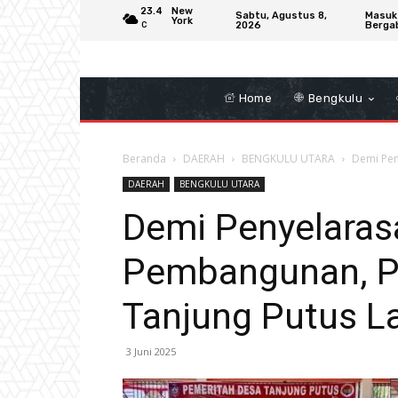
23.4
New
Sabtu, Agustus 8,
Masuk
York
2026
Berga
C
Home
Bengkulu
Beranda
DAERAH
BENGKULU UTARA
Demi Pen
DAERAH
BENGKULU UTARA
Demi Penyelara
Pembangunan, P
Tanjung Putus L
3 Juni 2025