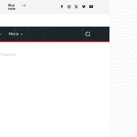
Buy
now
More
Pelatihan