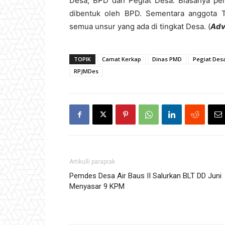
Desa, BPD dan Pegiat Desa. Biasanya pe
dibentuk oleh BPD. Sementara anggota 
semua unsur yang ada di tingkat Desa. (
Ad
TOPIK
Camat Kerkap
Dinas PMD
Pegiat Des
RPJMDes
Artikulli paraprak
Pemdes Desa Air Baus II Salurkan BLT DD Juni
Menyasar 9 KPM