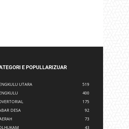
ATEGORI E POPULLARIZUAR
ENGKULU UTARA
519
ENGKULU
400
DVERTORIAL
175
ABAR DESA
92
AERAH
73
OLHUKAM
43