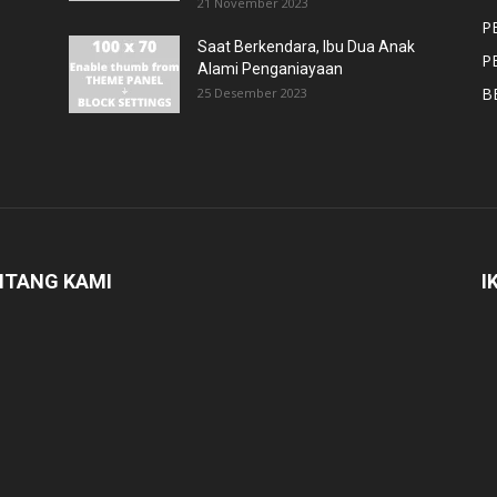
21 November 2023
P
Saat Berkendara, Ibu Dua Anak
P
Alami Penganiayaan
B
25 Desember 2023
NTANG KAMI
I