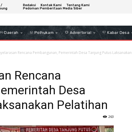
 /
Redaksi
Kontak Kami
Tentang Kami
bung
Pedoman Pemberitaan Media Siber
Daerah
Polhukam
Advertorial
Kabar Desa
yelarasan Rencana Pembangunan, Pemerintah Desa Tanjung Putus Laksanakan 
san Rencana
emerintah Desa
aksanakan Pelatihan
263