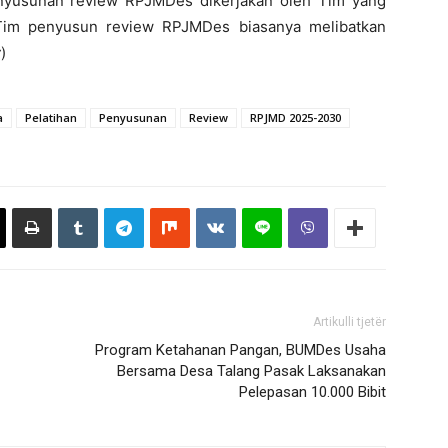
nyusunan review RPJMDes dikerjakan oleh Tim yang
Tim penyusun review RPJMDes biasanya melibatkan
v
)
a
Pelatihan
Penyusunan
Review
RPJMD 2025-2030
Artikulli tjetër
Program Ketahanan Pangan, BUMDes Usaha
Bersama Desa Talang Pasak Laksanakan
Pelepasan 10.000 Bibit