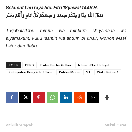
Selamat hari raya Idul Fitri 1Syawal 1446 H.
ﺗَﻘَﺒَّﻞَ ﺍﻟﻠّﻪُ ﻣِﻨَّﺎ ﻭَ ﻣِﻨْﻜُﻢْ ﺻِﻴَﻤَﻨَﺎ ﻭَ ﺻِﻴَﻤَﻜُﻢْ ﻛُﻞُّ ﻋَﺎﻡٍ ﻭَ ﺃَﻧْﺘُﻢْ ﺑِﺨَﻴْﺮ
Taqabalallahu minna wa minkum shiyamana wa
siyamakum, kullu ‘aamin wa antum bi khair, Mohon Maaf
Lahir dan Batin.
TOPIK
DPRD
fraksi Partai Golkar
Ichram Nur Hidayah
Kabupaten Bengkulu Utara
Politisi Muda
ST
Wakil Ketua 1
Artikulli paraprak
Artikulli tjetër