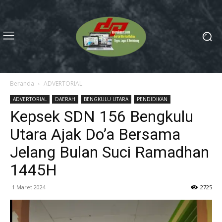
Beranda
ADVERTORIAL
ADVERTORIAL
DAERAH
BENGKULU UTARA
PENDIDIKAN
Kepsek SDN 156 Bengkulu
Utara Ajak Do’a Bersama
Jelang Bulan Suci Ramadhan
1445H
1 Maret 2024
2725