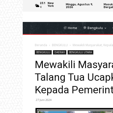
23.1
New
Minggu, Agustus 9,
Masuk
York
2026
Berga
C
Home
Bengkulu
Beranda
BENGKULU
Mewakili Masyarakat, Kepal
BENGKULU
DAERAH
BENGKULU UTARA
Mewakili Masyar
Talang Tua Ucap
Kepada Pemerin
27 Juni 2024