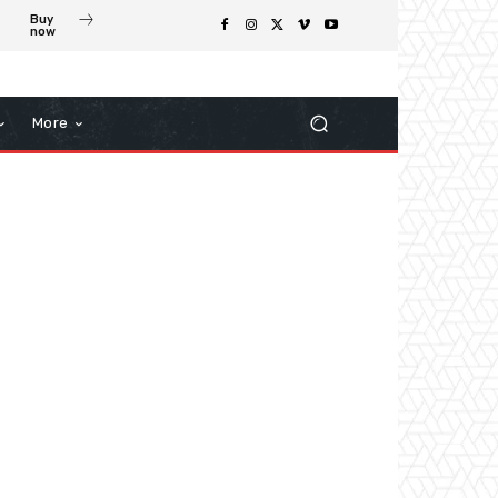
Buy
now
More