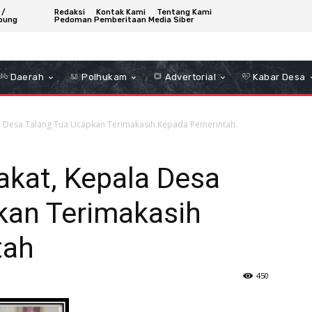
 /
Redaksi
Kontak Kami
Tentang Kami
bung
Pedoman Pemberitaan Media Siber
Daerah
Polhukam
Advertorial
Kabar Desa
a Desa Talang Tua Ucapkan Terimakasih Kepada Pemerintah
akat, Kepala Desa
kan Terimakasih
tah
450