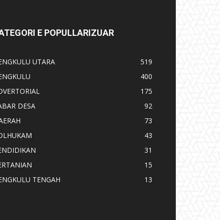
ATEGORI E POPULLARIZUAR
ENGKULU UTARA
519
ENGKULU
400
DVERTORIAL
175
ABAR DESA
92
AERAH
73
OLHUKAM
43
ENDIDIKAN
31
ERTANIAN
15
ENGKULU TENGAH
13