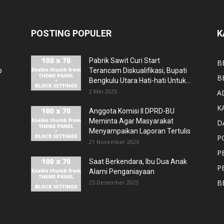
POSTING POPULER
K
Pabrik Sawit Curi Start
B
p
Terancam Diskualifikasi, Bupati
B
Bengkulu Utara Hati-hati Untuk...
2 Mei 2025
A
K
Anggota Komisi II DPRD-BU
Meminta Agar Masyarakat
D
Menyampaikan Laporan Tertulis
P
21 November 2023
P
Saat Berkendara, Ibu Dua Anak
P
Alami Penganiayaan
B
25 Desember 2023