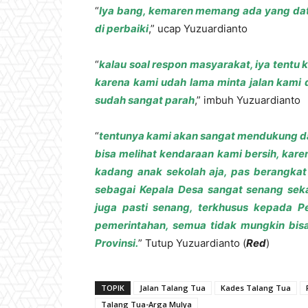
“
Iya bang, kemaren memang ada yang datang
di perbaiki
,” ucap Yuzuardianto
“
kalau soal respon masyarakat, iya tentu 
karena kami udah lama minta jalan kami 
sudah sangat parah
,” imbuh Yuzuardianto
“
tentunya kami akan sangat mendukung da
bisa melihat kendaraan kami bersih, kare
kadang anak sekolah aja, pas berangkat
sebagai Kepala Desa sangat senang seka
juga pasti senang, terkhusus kepada P
pemerintahan, semua tidak mungkin bisa
Provinsi.
” Tutup Yuzuardianto (
Red
)
TOPIK
Jalan Talang Tua
Kades Talang Tua
Talang Tua-Arga Mulya