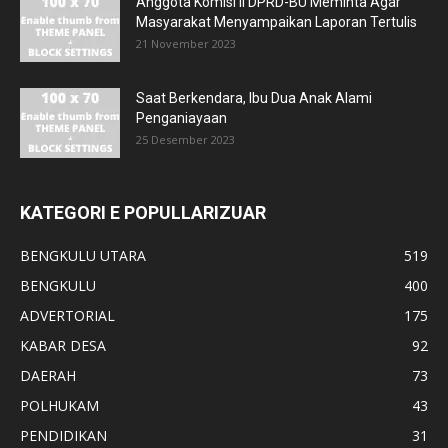
Anggota Komisi II DPRD-BU Meminta Agar
Masyarakat Menyampaikan Laporan Tertulis
21 November 2023
Saat Berkendara, Ibu Dua Anak Alami
Penganiayaan
25 Desember 2023
KATEGORI E POPULLARIZUAR
BENGKULU UTARA
519
BENGKULU
400
ADVERTORIAL
175
KABAR DESA
92
DAERAH
73
POLHUKAM
43
PENDIDIKAN
31