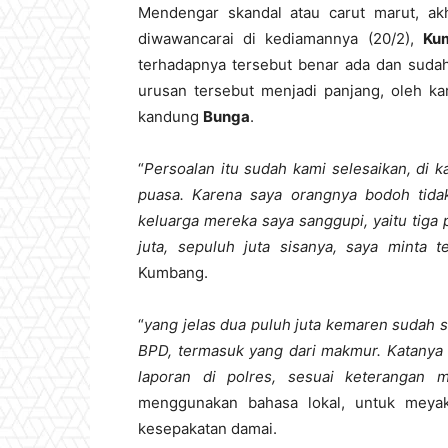
Mendengar skandal atau carut marut, akh
diwawancarai di kediamannya (20/2),
Ku
terhadapnya tersebut benar ada dan sudah
urusan tersebut menjadi panjang, oleh k
kandung
Bunga
.
“
Persoalan itu sudah kami selesaikan, di 
puasa. Karena saya orangnya bodoh tidak
keluarga mereka saya sanggupi, yaitu tiga
juta, sepuluh juta sisanya, saya minta 
Kumbang.
“
yang jelas dua puluh juta kemaren sudah 
BPD, termasuk yang dari makmur. Katanya
laporan di polres, sesuai keterangan
menggunakan bahasa lokal, untuk meya
kesepakatan damai.