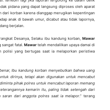
. terlebih lagi jika laporan tergolong ke dalam delik
ndak pidana yang dapat langsung diproses oleh aparat
an dari korban karena dianggap merugikan kepentingan
dap anak di bawah umur, dicabut atau tidak lapornya,
ang berjalan.
angkat Desanya, Selaku ibu kandung korban,
Mawar
 sangat fatal.
Mawar
telah mendalilkan upaya damai di
 polisi yang bertugas saat ia melaporkan peristiwa
 benar, Ibu kandung korban menyebutkan bahwa uang
ntuk dirinya, tetapi akan digunakan untuk mencabut
ng diminta pihak polres untuk mencabut laporan memang
 keterangannya kemarin itu, paling tidak setengah dari
saran dari anggota polres saat ia melapor
.” terang