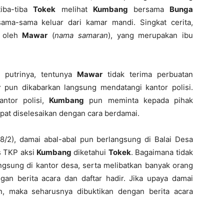
iba-tiba
Tokek
melihat
Kumbang
bersama
Bunga
ama-sama keluar dari kamar mandi. Singkat cerita,
i oleh
Mawar
(
nama samaran
), yang merupakan ibu
 putrinya, tentunya
Mawar
tidak terima perbuatan
r
pun dikabarkan langsung mendatangi kantor polisi.
ntor polisi,
Kumbang
pun meminta kepada pihak
apat diselesaikan dengan cara berdamai.
18/2), damai abal-abal pun berlangsung di Balai Desa
s TKP aksi
Kumbang
diketahui
Tokek
. Bagaimana tidak
ngsung di kantor desa, serta melibatkan banyak orang
gan berita acara dan daftar hadir. Jika upaya damai
n, maka seharusnya dibuktikan dengan berita acara