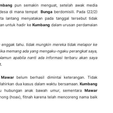
mbang
pun semakin menguat, setelah awak media
 desa di mana tempat
Bunga
berdomisili. Pada (22/2)
a lantang menyatakan pada tanggal tersebut tidak
an untuk hadir ke
Kumbang
dalam urusan perdamaian
a enggak tahu. tidak mungkin mereka tidak melapor ke
. Jika memang ada yang mengaku-ngaku perangkat saya,
Namun apabila nanti ada informasi terbaru akan saya
t.
,
Mawar
belum berhasil dimintai keterangan. Tidak
lahirkan dua kasus dalam waktu bersamaan.
Kumbang
atau hubungan anak bawah umur, sementara
Mawar
ohong (hoax), fitnah karena telah mencoreng nama baik