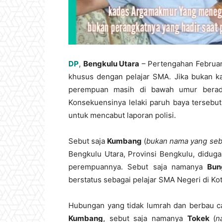
DP
,
Bengkulu Utara
– Pertengahan Februari
khusus dengan pelajar SMA. Jika bukan k
perempuan masih di bawah umur berada
Konsekuensinya lelaki paruh baya tersebut
untuk mencabut laporan polisi.
Sebut saja
Kumbang
(
bukan nama yang se
Bengkulu Utara, Provinsi Bengkulu, didug
perempuannya. Sebut saja namanya
Bun
berstatus sebagai pelajar SMA Negeri di K
Hubungan yang tidak lumrah dan berbau ca
Kumbang
, sebut saja namanya
Tokek
(
n