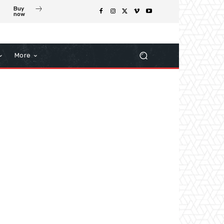
Buy
now
More