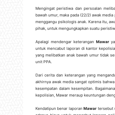
Mengingat peristiwa dan persoalan melib
bawah umur, maka pada (22/2) awak media 
menggangu psikologis anak. Karena itu, a
pihak, untuk mengungkapkan suatu peristiw
Apalagi mendengar keterangan
Mawar
ya
untuk mencabut laporan di kantor kepolisi
yang melibatkan anak bawah umur tidak se
unit PPA.
Dari cerita dan keterangan yang mengandu
akhirnya awak media sangat optimis bahw
kesempatan dalam kesempitan. Bagaimana t
kepolisian, Mawar meraup keuntungan de
Kendatipun benar laporan
Mawar
tersebut s