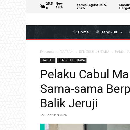
25.3
New
Kamis, Agustus 6,
Masuk
York
2026
Berga
C
Home
Bengkulu
Beranda
DAERAH
BENGKULU UTARA
Pelaku C
DAERAH
BENGKULU UTARA
Pelaku Cabul M
Sama-sama Berpel
Balik Jeruji
22 Februari 2026