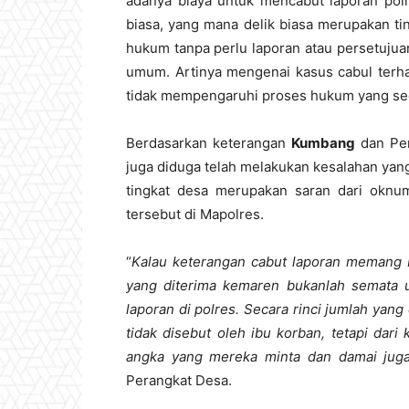
adanya biaya untuk mencabut laporan polisi
biasa, yang mana delik biasa merupakan ti
hukum tanpa perlu laporan atau persetuju
umum. Artinya mengenai kasus cabul terha
tidak mempengaruhi proses hukum yang sed
Berdasarkan keterangan
Kumbang
dan Per
juga diduga telah melakukan kesalahan yang
tingkat desa merupakan saran dari oknum
tersebut di Mapolres.
“
Kalau keterangan cabut laporan memang
yang diterima kemaren bukanlah semata u
laporan di polres. Secara rinci jumlah ya
tidak disebut oleh ibu korban, tetapi dari
angka yang mereka minta dan damai juga 
Perangkat Desa.