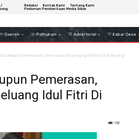
 /
Redaksi
Kontak Kami
Tentang Kami
bung
Pedoman Pemberitaan Media Siber
Daerah
Polhukam
Advertorial
Kabar Desa
abul Maupun Pemerasan, Sama-sama Berpeluang Idul Fitri Di Balik Jeruji
aupun Pemerasan,
uang Idul Fitri Di
130