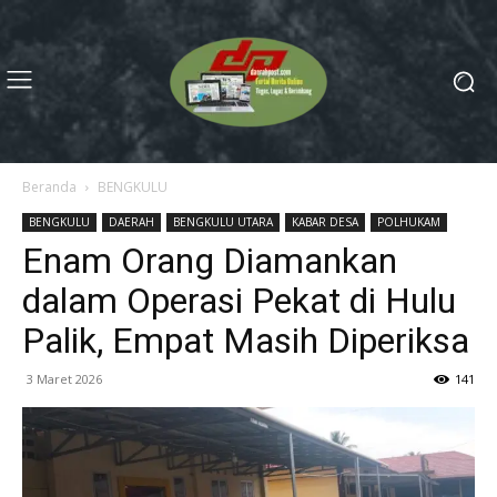
Beranda
BENGKULU
BENGKULU
DAERAH
BENGKULU UTARA
KABAR DESA
POLHUKAM
Enam Orang Diamankan
dalam Operasi Pekat di Hulu
Palik, Empat Masih Diperiksa
3 Maret 2026
141