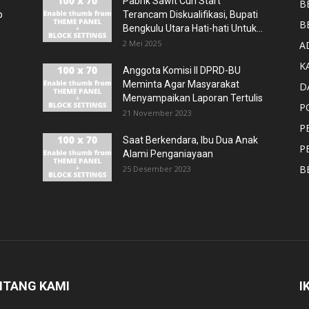
Pabrik Sawit Curi Start
B
p
Terancam Diskualifikasi, Bupati
B
Bengkulu Utara Hati-hati Untuk...
2 Mei 2025
A
K
Anggota Komisi II DPRD-BU
Meminta Agar Masyarakat
D
Menyampaikan Laporan Tertulis
P
21 November 2023
P
Saat Berkendara, Ibu Dua Anak
P
Alami Penganiayaan
B
25 Desember 2023
NTANG KAMI
I