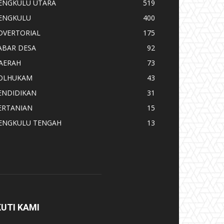
ENGKULU UTARA
519
ENGKULU
400
DVERTORIAL
175
ABAR DESA
92
AERAH
73
OLHUKAM
43
ENDIDIKAN
31
ERTANIAN
15
ENGKULU TENGAH
13
KUTI KAMI