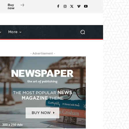
Buy
now
More
- Advertisement -