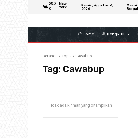
25.2
New
Kamis, Agustus 6,
Masuk
York
2026
Berga
C
Home
Bengkulu
Beranda
Topik
Cawabup
Tag:
Cawabup
Tidak ada kiriman yang ditampilkan