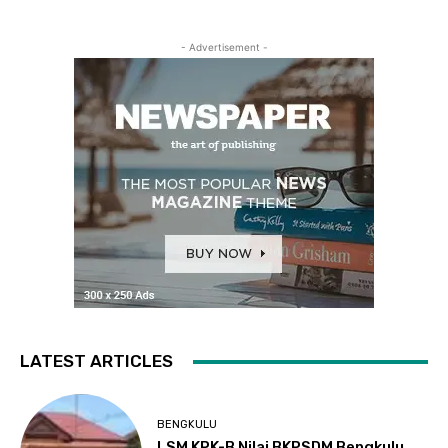
- Advertisement -
LATEST ARTICLES
BENGKULU
LSM KPK-B Nilai BKPSDM Bengkulu