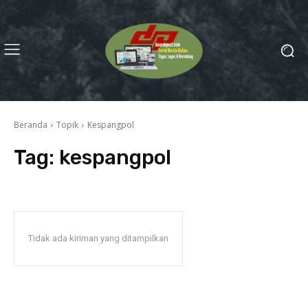
Beranda
Topik
Kespangpol
Tag:
kespangpol
Tidak ada kiriman yang ditampilkan