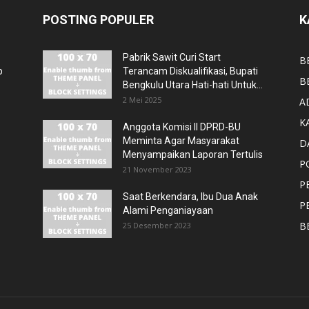
POSTING POPULER
K
Pabrik Sawit Curi Start
B
p
Terancam Diskualifikasi, Bupati
B
Bengkulu Utara Hati-hati Untuk...
2 Mei 2025
A
K
Anggota Komisi II DPRD-BU
Meminta Agar Masyarakat
D
Menyampaikan Laporan Tertulis
P
21 November 2023
P
Saat Berkendara, Ibu Dua Anak
P
Alami Penganiayaan
B
25 Desember 2023