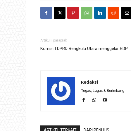
Artikulli paraprak
Komisi I DPRD Bengkulu Utara menggelar RDP
Redaksi
Tegas, Lugas & Berimbang
ARTIKEL TERKAIT
DARI PENULIS