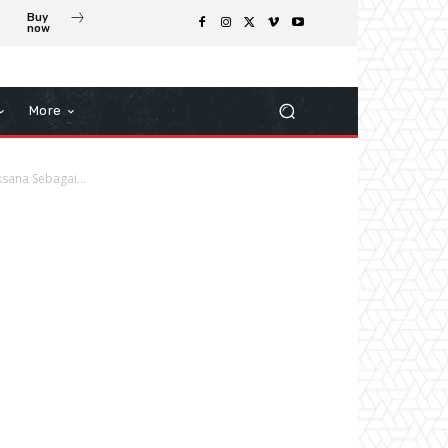
Buy
now
More
sana Sebagai...