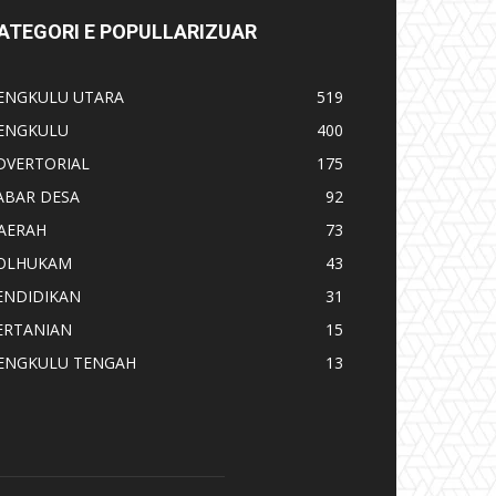
ATEGORI E POPULLARIZUAR
ENGKULU UTARA
519
ENGKULU
400
DVERTORIAL
175
ABAR DESA
92
AERAH
73
OLHUKAM
43
ENDIDIKAN
31
ERTANIAN
15
ENGKULU TENGAH
13