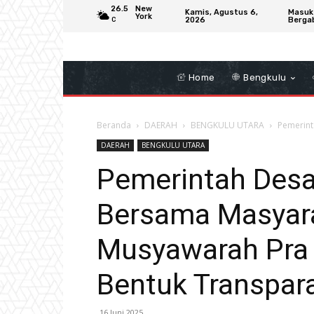
26.5
New
Kamis, Agustus 6,
Masuk
York
2026
Berga
C
Home
Bengkulu
Beranda
DAERAH
BENGKULU UTARA
Pemerint
DAERAH
BENGKULU UTARA
Pemerintah Desa
Bersama Masyar
Musyawarah Pra 
Bentuk Transpar
16 Juni 2025