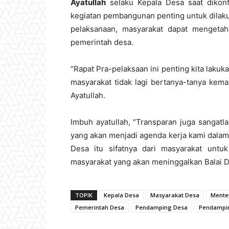
Ayatullah
selaku Kepala Desa saat dikon
kegiatan pembangunan penting untuk dilak
pelaksanaan, masyarakat dapat mengetah
pemerintah desa.
“Rapat Pra-pelaksaan ini penting kita lak
masyarakat tidak lagi bertanya-tanya kem
Ayatullah.
Imbuh ayatullah, “Transparan juga sangat
yang akan menjadi agenda kerja kami dalam
Desa itu sifatnya dari masyarakat untu
masyarakat yang akan meninggalkan Balai 
TOPIK
Kepala Desa
Masyarakat Desa
Mente
Pemerintah Desa
Pendamping Desa
Pendampin