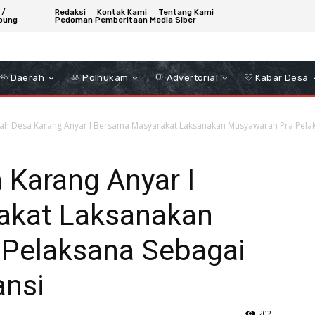
 /
Redaksi
Kontak Kami
Tentang Kami
bung
Pedoman Pemberitaan Media Siber
Daerah
Polhukam
Advertorial
Kabar Desa
ah Desa Karang Anyar I Bersama Masyarakat Laksanakan Musyawarah Pra Pelak
 Karang Anyar I
akat Laksanakan
Pelaksana Sebagai
ansi
202