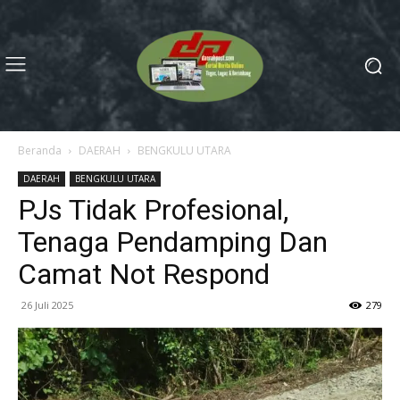
Beranda
DAERAH
BENGKULU UTARA
DAERAH
BENGKULU UTARA
PJs Tidak Profesional,
Tenaga Pendamping Dan
Camat Not Respond
26 Juli 2025
279