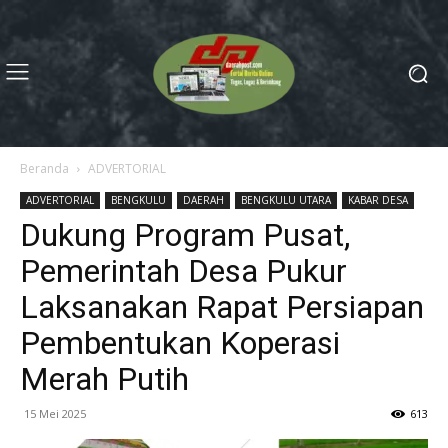
Beranda
ADVERTORIAL
ADVERTORIAL
BENGKULU
DAERAH
BENGKULU UTARA
KABAR DESA
Dukung Program Pusat,
Pemerintah Desa Pukur
Laksanakan Rapat Persiapan
Pembentukan Koperasi
Merah Putih
15 Mei 2025
613