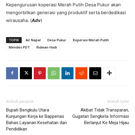
Kepengurusan koperasi Merah Putih Desa Pukur akan
mengorbitkan generasi yang produktif serta berdedikasi
wirausaha. (
Adv
)
TOPIK
Air Napal
Desa Pukur
Koperasi Merah Putih
Mendes PDT
Ridwan Hadi
Artikulli paraprak
Artikulli tjetër
Bupati Bengkulu Utara
Akibat Tidak Transparan,
Kunjungan Kerja ke Bappenas
Gugatan Sengketa Informasi
Bahas Layanan Kesehatan dan
Berlanjut Ke Meja Hijau
Pendidikan