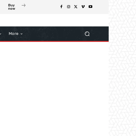
Buy
now
More