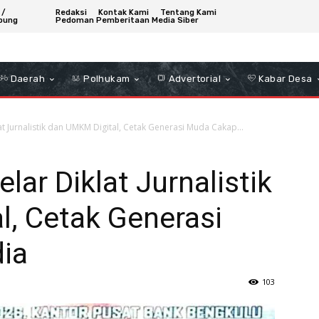
 /
Redaksi
Kontak Kami
Tentang Kami
bung
Pedoman Pemberitaan Media Siber
Daerah
Polhukam
Advertorial
Kabar Desa
t Jurnalistik dan UMKM Digital, Cetak Generasi Muda Cakap...
ar Diklat Jurnalistik
l, Cetak Generasi
ia
103