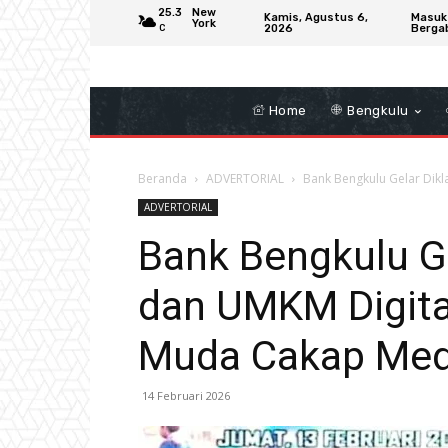
25.3
New
Kamis, Agustus 6,
Masuk
York
2026
Berga
C
Home
Bengkulu
Beranda
ADVERTORIAL
Bank Bengkulu Gelar Dikla
ADVERTORIAL
Bank Bengkulu Gel
dan UMKM Digita
Muda Cakap Med
14 Februari 2026