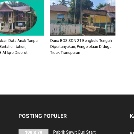
akan Data Anak Tanpa
Dana BOS SDN 21 Bengkulu Tengah
Bertahun-tahun,
Dipertanyakan, Pengelolaan Diduga
 Al Iqro Disorot
Tidak Transparan
POSTING POPULER
K
Pabrik Sawit Curi Start
B