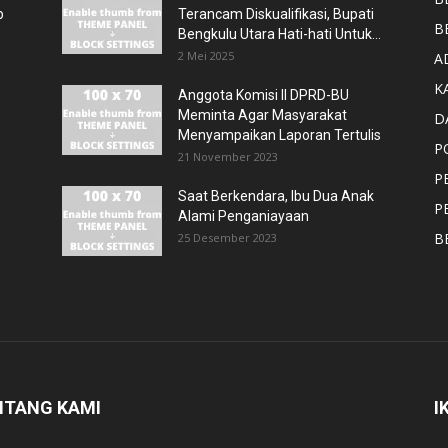
p
Terancam Diskualifikasi, Bupati
B
Bengkulu Utara Hati-hati Untuk...
2 Mei 2025
A
K
Anggota Komisi II DPRD-BU
Meminta Agar Masyarakat
D
Menyampaikan Laporan Tertulis
P
21 November 2023
P
Saat Berkendara, Ibu Dua Anak
P
Alami Penganiayaan
B
25 Desember 2023
NTANG KAMI
I