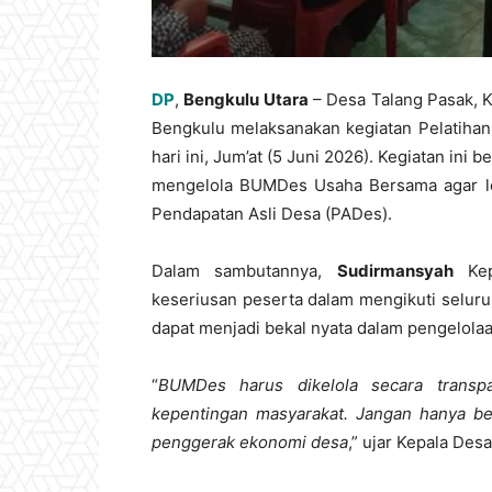
DP
,
Bengkulu Utara
– Desa Talang Pasak, K
Bengkulu melaksanakan kegiatan Pelatiha
hari ini, Jum’at (5 Juni 2026). Kegiatan in
mengelola BUMDes Usaha Bersama agar l
Pendapatan Asli Desa (PADes).
Dalam sambutannya,
Sudirmansyah
Kep
keseriusan peserta dalam mengikuti seluruh
dapat menjadi bekal nyata dalam pengelol
“
BUMDes harus dikelola secara transpa
kepentingan masyarakat. Jangan hanya be
penggerak ekonomi desa
,” ujar Kepala Des