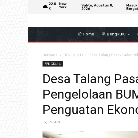
22.8
New
Sabtu, Agustus 8,
Masuk
York
2026
Berga
C
Home
Bengkulu
Beranda
BENGKULU
Desa Talang Pasak Gelar P
BENGKULU
Desa Talang Pasa
Pengelolaan BU
Penguatan Ekon
5 Juni 2026