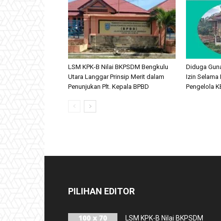
LSM KPK-B Nilai BKPSDM Bengkulu
Diduga Gun
Utara Langgar Prinsip Merit dalam
Izin Selama 
Penunjukan Plt. Kepala BPBD
Pengelola KB
PILIHAN EDITOR
LSM KPK-B Nilai BKPSDM