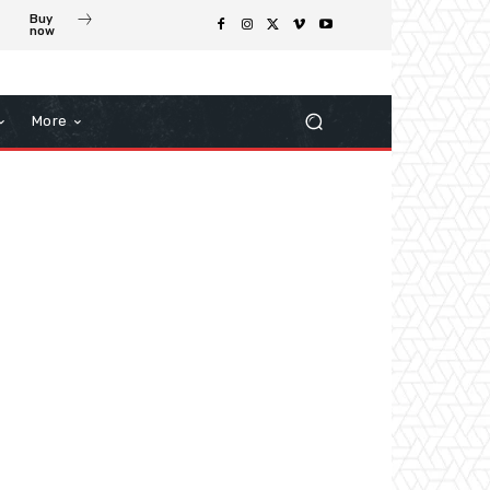
Buy
now
More