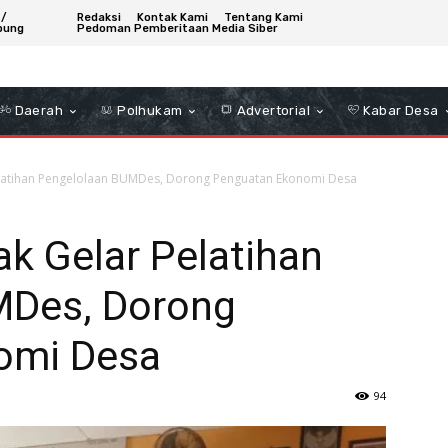
 /
Redaksi
Kontak Kami
Tentang Kami
bung
Pedoman Pemberitaan Media Siber
Daerah
Polhukam
Advertorial
Kabar Desa
elatihan Pengelolaan BUMDes, Dorong Penguatan Ekonomi Desa
k Gelar Pelatihan
MDes, Dorong
omi Desa
94