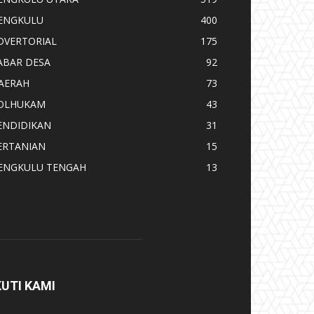
ENGKULU
400
DVERTORIAL
175
ABAR DESA
92
AERAH
73
OLHUKAM
43
ENDIDIKAN
31
ERTANIAN
15
ENGKULU TENGAH
13
KUTI KAMI