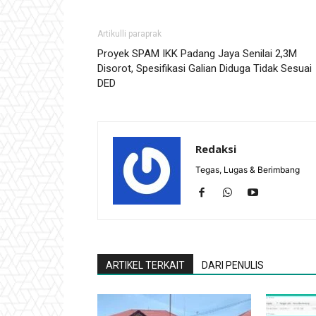
Artikulli paraprak
Proyek SPAM IKK Padang Jaya Senilai 2,3M
Disorot, Spesifikasi Galian Diduga Tidak Sesuai
DED
Redaksi
Tegas, Lugas & Berimbang
ARTIKEL TERKAIT
DARI PENULIS