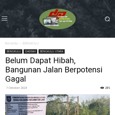
Beranda
BENGKULU
BENGKULU
DAERAH
BENGKULU UTARA
Belum Dapat Hibah,
Bangunan Jalan Berpotensi
Gagal
7 Oktober 2024
285