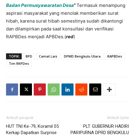
Badan Permusyawaratan Desa
“
Termasuk menampung
aspirasi masyarakat yang menolak memberikan surat
hibah, karena surat hibah semestinya sudah dikantongi
dan dilampirkan pada saat konsultasi dan verifikasi
RAPBDes menjadi APBDes.(
red
)
TOPIK
BPD
Camat Lais
DPMD Bengkulu Utara
RAPBDes
Tim RKPDes
Artikulli paraprak
Artikulli tjetër
HUT TNI Ke-79, Koramil 05
PLT. GUBERNUR HADIRI
Kerkap Dapatkan Surprise
PARIPURNA DPRD BENGKULU