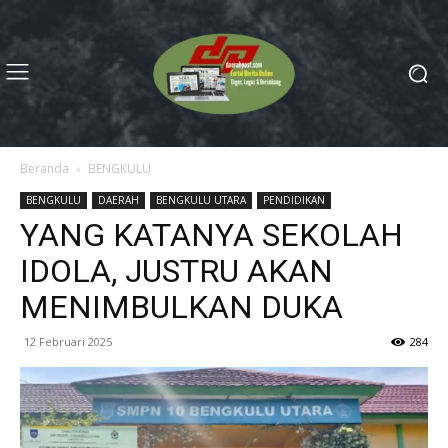
Beranda
BENGKULU
BENGKULU
DAERAH
BENGKULU UTARA
PENDIDIKAN
YANG KATANYA SEKOLAH
IDOLA, JUSTRU AKAN
MENIMBULKAN DUKA
12 Februari 2025
284