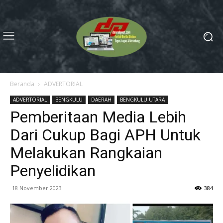
Beranda
ADVERTORIAL
ADVERTORIAL
BENGKULU
DAERAH
BENGKULU UTARA
Pemberitaan Media Lebih
Dari Cukup Bagi APH Untuk
Melakukan Rangkaian
Penyelidikan
18 November 2023
384