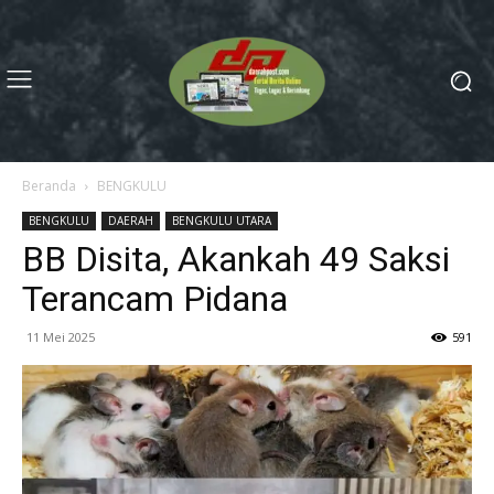
Beranda
BENGKULU
BENGKULU
DAERAH
BENGKULU UTARA
BB Disita, Akankah 49 Saksi
Terancam Pidana
11 Mei 2025
591