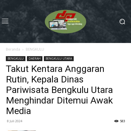
Beranda
BENGKULU
BENGKULU
DAERAH
BENGKULU UTARA
Takut Kentara Anggaran
Rutin, Kepala Dinas
Pariwisata Bengkulu Utara
Menghindar Ditemui Awak
Media
8 Juli 2024
583