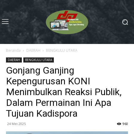
Beranda
DAERAH
BENGKULU UTARA
DAERAH
BENGKULU UTARA
Gonjang Ganjing
Kepengurusan KONI
Menimbulkan Reaksi Publik,
Dalam Permainan Ini Apa
Tujuan Kadispora
24 Mei 2025
960