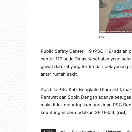
PSC
Public Safety Center 119 (PSC 119) adalah 
center 119 pada Dinas Kesehatan yang sel
gawat darurat yang terdiri dari pelayanan p
antar rumah sakit.
Apa bila PSC Kab. Bengkulu Utara aktif, m
Perawat dan Sopir. Dengan adanya petugas 
maka tidak menutup kemungkinan PSC Bengk
keuntungan bermodalkan SPJ Fiktif. (
red
)
TOPIK
asn
Dinas Kesehatan
Melayani
Pu