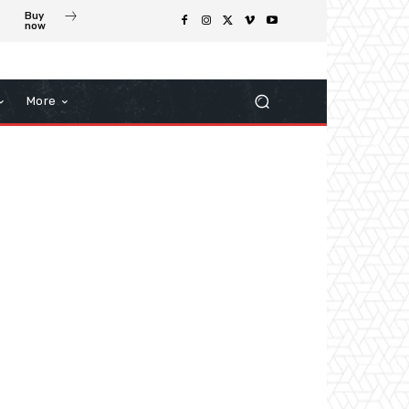
Buy
now
More