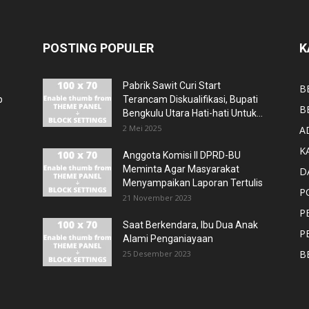
POSTING POPULER
K
Pabrik Sawit Curi Start
B
p
Terancam Diskualifikasi, Bupati
B
Bengkulu Utara Hati-hati Untuk...
2 Mei 2025
A
K
Anggota Komisi II DPRD-BU
Meminta Agar Masyarakat
D
Menyampaikan Laporan Tertulis
P
21 November 2023
P
Saat Berkendara, Ibu Dua Anak
P
Alami Penganiayaan
B
25 Desember 2023