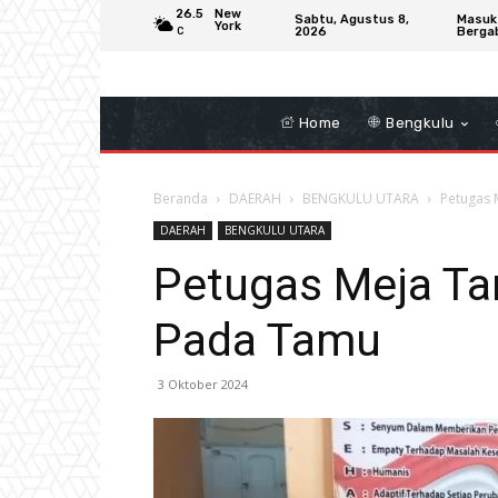
26.5
New
Sabtu, Agustus 8,
Masuk
York
2026
Berga
C
Home
Bengkulu
Beranda
DAERAH
BENGKULU UTARA
Petugas 
DAERAH
BENGKULU UTARA
Petugas Meja Ta
Pada Tamu
3 Oktober 2024