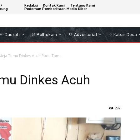
 /
Redaksi
Kontak Kami
Tentang Kami
bung
Pedoman Pemberitaan Media Siber
Daerah
Polhukam
Advertorial
Kabar Desa
Meja Tamu Dinkes Acuh Pada Tamu
mu Dinkes Acuh
292