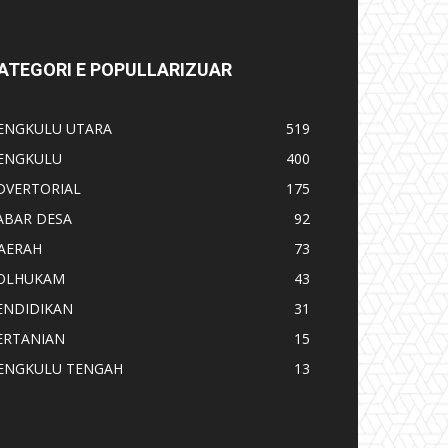
ATEGORI E POPULLARIZUAR
ENGKULU UTARA
519
ENGKULU
400
DVERTORIAL
175
ABAR DESA
92
AERAH
73
OLHUKAM
43
ENDIDIKAN
31
ERTANIAN
15
ENGKULU TENGAH
13